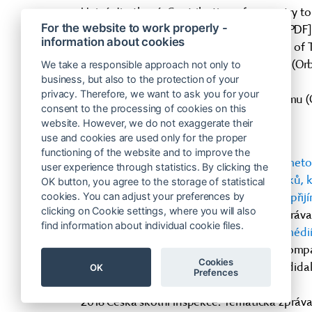
Hejný, Jirotková: Contribution of geometry t
For the website to work properly -
(Orbis Scholae 2012/2,
dostupné online
[PDF]
information about cookies
Hejný: Exploring the Cognitive Dimension of
Scheme-oriented Approach to Education (Orb
We take a responsible approach not only to
business, but also to the protection of your
[PDF]
privacy. Therefore, we want to ask you for your
Kvasz:Princípy genetického konštruktivizmu (
consent to the processing of cookies on this
[PDF])
website. However, we do not exaggerate their
Veřejné průzkumy, zjišťování a studie:
use and cookies are used only for the proper
functioning of the website and to improve the
2014 Česká školní inspekce:
Alternativní met
user experience through statistics. By clicking the
2017 H-mat, o.p.s.:
Porovnání výsledků žáků, k
OK button, you agree to the storage of statistical
cookies. You can adjust your preferences by
metodou, s celkovými výsledky jednotné přij
clicking on Cookie settings, where you will also
2017 Česká školní inspekce: Tematická zpráva
find information about individual cookie files.
a 9. tříd ZŠ – závěrečná zpráva
(
zprávy v médi
2017 Národního ústavu pro vzdělávání: Komp
Cookies
žáků 1. – 5. ročníku ZŠ z pohledu psychodida
OK
Prefences
gramotnosti (na vyžádání na NÚV)
2018 Česká školní inspekce: Tematická zpráva