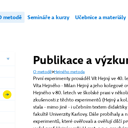
O metodě
Semináře a kurzy
Učebnice a materiály
Publikace a výzk
O metodě
Hejného metoda
První experimenty prováděl Vít Hejný ve 40. l
Víta Hejného - Milan Hejný a jeho kolegové o
Hejného v 80. letech ve školské praxi v několi
zkušenosti z těchto experimentů (Hejný a kol
stala - mimo jiné - i učebním textem didakti
fakultě Univerzity Karlovy. Dále probíhaly a 
experimentů, které ověřovali a ověřují dílčí p