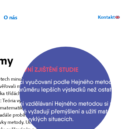
O nás
Kontakt
umy
etech minulého století. Následně syn
věřovali myšlenky a experimenty Víta
ka třídách. Publikace shrnující
.: Teória vyučovania matematiky 2) se
ky matematiky na Matematicko-fyzikální
nadále probíhá stovky dílčích
rvky metody. Učební materiály, které