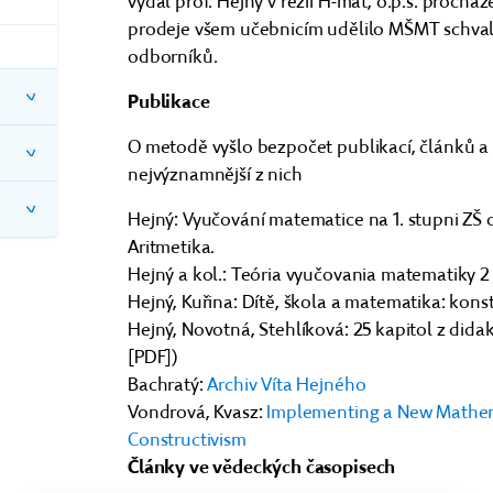
vydal prof. Hejný v režii H-mat, o.p.s. proch
prodeje všem učebnicím udělilo MŠMT schval
odborníků.
Publikace
O metodě vyšlo bezpočet publikací, článků a
nejvýznamnější z nich
Hejný: Vyučování matematice na 1. stupni ZŠ
Aritmetika.
Hejný a kol.: Teória vyučovania matematiky 2
Hejný, Kuřina: Dítě, škola a matematika: konst
Hejný, Novotná, Stehlíková: 25 kapitol z dida
[PDF])
Bachratý:
Archiv Víta Hejného
Vondrová, Kvasz:
Implementing a New Mathem
Constructivism
Články ve vědeckých časopisech