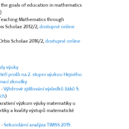
o the goals of education in mathematics
)
 Teaching Mathematics through
is Scholae 2012/2,
dostupné online
Orbis Scholae 2016/2,
dostupné online
ody výuky
teří prošli na 2. stupni výukou Hejného
ímací zkoušky
 -
Výběrové zjišťování výsledků žáků 5.
ích
)
arativní výzkum výuky matematiky u
ktiky a kvality výstupů matematické
 -
Sekundární analýza TIMSS 2015