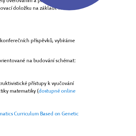
ázely ověřováním a před uvedením do
ovací doložku na základě recenzí
 konferečních příspěvků, vybíráme
 orientované na budování schémat:
ruktivistické přístupy k vyučování
ktiky matematiky (
dostupné online
atics Curriculum Based on Genetic