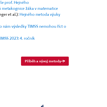
le prof. Hejného
ň metakognice žáka v matematice
ger et al.):
Hejného metoda výuky
Co nám výsledky TIMSS nemohou říct o
IMSS 2023: 4. ročník
Příběh a vývoj metody