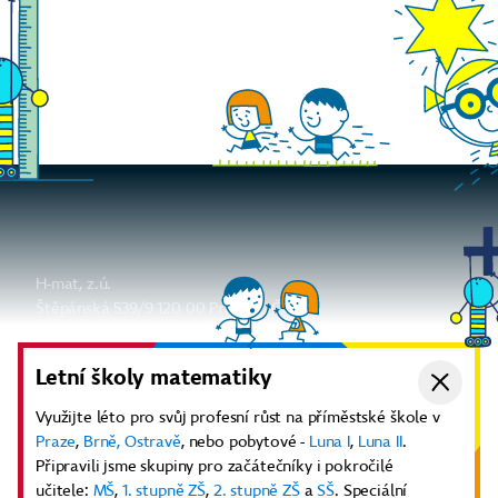
H-mat, z.ú.
Štěpánská 539/9 120 00 Praha 2, Česko
info@h-mat.cz
Ať už vám nic neunikne
Letní školy matematiky
Odebírat newsletter
Využijte léto pro svůj profesní růst na příměstské škole v
Praze
,
Brně,
Ostravě
, nebo pobytové -
Luna I
,
Luna II
.
Aktuality
Diskuze
Youtube kanál
Připravili jsme skupiny pro začátečníky i pokročilé
Další odkazy
učitele:
MŠ
,
1. stupně ZŠ
,
2. stupně ZŠ
a
SŠ
. Speciální