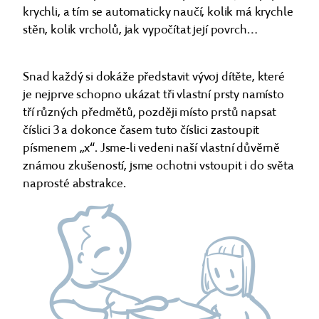
krychli, a tím se automaticky naučí, kolik má krychle
stěn, kolik vrcholů, jak vypočítat její povrch…
Snad každý si dokáže představit vývoj dítěte, které
je nejprve schopno ukázat tři vlastní prsty namísto
tří různých předmětů, později místo prstů napsat
číslici 3 a dokonce časem tuto číslici zastoupit
písmenem „x“. Jsme-li vedeni naší vlastní důvěrně
známou zkušeností, jsme ochotni vstoupit i do světa
naprosté abstrakce.