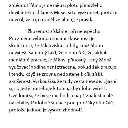
zhlédnutí filmu jsme měli u plotu přimrzlého
devítiletého chlapce. Musel si to vyzkoušet, protože
nevěřil, že to, co viděl ve filmu, je pravda.
Zkušenost získáme i při neúspěchu
Pro změnu výhodou sbírání zkušeností je
skutečnost, že žák ji získá i tehdy, když úlohu
nevyřeší. Samotný fakt, že úlohu řeší, že jakkoli
mentálně pracuje, je žákovi přínosný. Tedy žádná
vyučovací hodina není ztracená, pokud žák pracuje.
I tehdy, když se zrovna nedostane k cíli, získá
zkušenost. Vyzkouší si, že tudy cesta nevede. Ujasní
si, co ještě potřebuje k tomu, aby úlohu vyřešil.
Uvědomí si, že by se mu hodila např. znalost malé
násobilky. Podobné situace jsou pro žáky důležité,
protože jednou je vysoce zhodnotí.