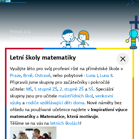
H-mat, z.ú.
Štěpánská 539/9 120 00 Praha 2, Česko
info@h-mat.cz
Ať už vám nic neunikne
Letní školy matematiky
Odebírat newsletter
Využijte léto pro svůj profesní růst na příměstské škole v
Praze
,
Brně,
Ostravě
, nebo pobytové -
Luna I
,
Luna II
.
Aktuality
Diskuze
Youtube kanál
Připravili jsme skupiny pro začátečníky i pokročilé
Další odkazy
učitele:
MŠ
,
1. stupně ZŠ
,
2. stupně ZŠ
a
SŠ
. Speciální
E-shop učebnic a pomůcek
skupiny jsou pro učitele
malotřídních škol
,
venkovní
Elektronické učebnice
výuky
a
rodiče vzdělávající děti doma
. Nové náměty bez
Informace pro lektory
ohledu na používané učebnice najdete v
Inspirativní výuce
Obchodní podmínky
matematiky
a
Matematice, která motivuje
.
GDPR
Těšíme se na vás na
letních školách
!