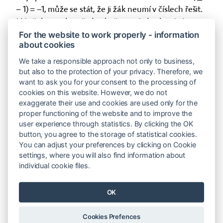
− 1) = −1, může se stát, že ji žák neumí v číslech řešit.
Má však za sebou řadu zkušeností s krokováním,
které se zde stane nástrojem (generickým modelem)
For the website to work properly - information
about cookies
k řešení úlohy. Žák převede úlohu do šipkového
zápisu:
We take a responsible approach not only to business,
but also to the protection of your privacy. Therefore, we
|→→|čelem vzad| _____ |←|čelem vzad| = | ←|
want to ask you for your consent to the processing of
cookies on this website. However, we do not
exaggerate their use and cookies are used only for the
úlohu odkrokuje a najde řešení následující
proper functioning of the website and to improve the
představou. Krokují dva žáci. První udělá: dva kroky
user experience through statistics. By clicking the OK
button, you agree to the storage of statistical cookies.
dopředu, čelem vzad, nic, krok dozadu, čelem vzad.
You can adjust your preferences by clicking on Cookie
Druhý udělá: jeden krok dozadu. Co udělá první,
settings, where you will also find information about
aby stáli vedle sebe?
individual cookie files.
Zkušenost lze pouze získat, nikoli přenést
OK
Problém se sbíráním zkušeností je však v tom, že
zkušenosti
se
nedají přenést. Lze je jedině získat.
Cookies Prefences
Způsob, jak dítě zkušenost v matematice získá, je jen