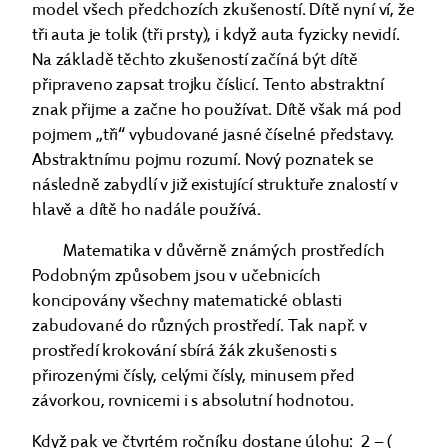
model všech předchozích zkušeností. Dítě nyní ví, že
tři auta je tolik (tři prsty), i když auta fyzicky nevidí.
Na základě těchto zkušeností začíná být dítě
připraveno zapsat trojku číslicí. Tento abstraktní
znak přijme a začne ho používat. Dítě však má pod
pojmem „tři“ vybudované jasné číselné představy.
Abstraktnímu pojmu rozumí. Nový poznatek se
následně zabydlí v již existující struktuře znalostí v
hlavě a dítě ho nadále používá.
Matematika v důvěrně známých prostředích
Podobným způsobem jsou v učebnicích
koncipovány všechny matematické oblasti
zabudované do různých prostředí. Tak např. v
prostředí krokování sbírá žák zkušenosti s
přirozenými čísly, celými čísly, minusem před
závorkou, rovnicemi i s absolutní hodnotou.
Když pak ve čtvrtém ročníku dostane úlohu: 2 − ( _