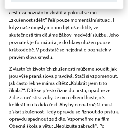
jeden – bude řešit úlohu. Jakákoli snaha žákovu
cestu za poznáním zkrátit a pokusit se mu
„zkušenost sdělit“ řeší pouze momentální situaci. I
když naše úmysly mohou být ušlechtilé, ve
skutečnosti tím děláme žákovi medvědí službu. Jeho
poznatek je formální a je do hlavy uložen pouze
krátkodobě. V podstatě se nejedná o poznatek v
pravém slova smyslu.
Z vlastních životních zkušeností můžeme soudit, jak
jsou výše psaná slova pravdivá. Stačí si vzpomenout,
jak často řekne máma dítěti: „Kolikrát jsem ti to
říkala?“. Dítě se přesto řízne do prstu, upadne ze
židle a nečistí si zuby. Je mu celkem lhostejné,
kolikrát mu to kdo řekl. Aby bylo opatrnější, musí
získat zkušenost. Tedy opravdu se říznout do prstu a
opravdu spadnout ze židle. Vzpomeňme na film
Obecná škola a větu: „Neolizujte zábradlí“. Po