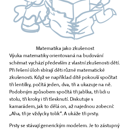
Matematika jako zkušenost
Výuka matematiky orientovaná na budování
schémat vychází především z vlastní zkušenosti dětí.
Při řešení úloh sbírají děti různé matematické
zkušenosti. Když se například dítě pokouší spočítat
tři lentilky, počítá jeden, dva, tři a ukazuje na ně.
Podobným způsobem spočítá tři jablka, tři lidi u
stolu, tři kroky i tři tlesknutí. Diskutuje s
kamarádem, jak to dělá on, až najednou zobecní:
„Aha, tři je vždycky tolik“. A ukáže tři prsty.
Prsty se stávají generickým modelem. Je to zástupný