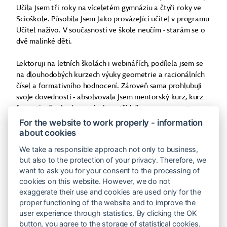
Učila jsem tři roky na víceletém gymnáziu a čtyři roky ve
Scioškole. Působila jsem jako provázející učitel v programu
Učitel naživo. V současnosti ve škole neučím - starám se o
dvě malinké děti.
Lektoruji na letních školách i webinářích, podílela jsem se
na dlouhodobých kurzech výuky geometrie a racionálních
čísel a formativního hodnocení. Zároveň sama prohlubuji
svoje dovednosti - absolvovala jsem mentorský kurz, kurz
formativního hodnocení a kurz třídního managementu u
organizace Job.
For the website to work properly - information
about cookies
Ráda dávám dětem prostor, aby si na věci přicházely samy.
We take a responsible approach not only to business,
Baví mě pozorovat, co se jim rodí v hlavách, raduju se s
but also to the protection of your privacy. Therefore, we
nimi z nových nápadů, objevených triků, originálních
want to ask you for your consent to the processing of
vysvětlení. Chci tvořit výuku tak, aby mělo každé dítě
cookies on this website. However, we do not
možnost se v bezpečném prostředí rozvíjet - v oblasti
exaggerate their use and cookies are used only for the
matematiky, ve schopnosti samostatně přemýšlet, v
proper functioning of the website and to improve the
sebepoznání i v mezilidských vztazích.
user experience through statistics. By clicking the OK
button, you agree to the storage of statistical cookies.