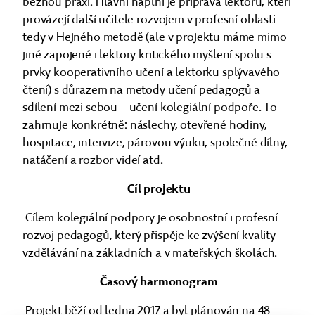
běžnou praxí. Hlavní náplní je příprava lektorů, kteří
provázejí další učitele rozvojem v profesní oblasti -
tedy v Hejného metodě (ale v projektu máme mimo
jiné zapojené i lektory kritického myšlení spolu s
prvky kooperativního učení a lektorku splývavého
čtení) s důrazem na metody učení pedagogů a
sdílení mezi sebou – učení kolegiální podpoře. To
zahrnuje konkrétně: náslechy, otevřené hodiny,
hospitace, intervize, párovou výuku, společné dílny,
natáčení a rozbor videí atd.
Cíl projektu
Cílem kolegiální podpory je osobnostní i profesní
rozvoj pedagogů, který přispěje ke zvýšení kvality
vzdělávání na základních a v mateřských školách.
Časový harmonogram
Projekt běží od ledna 2017 a byl plánován na 48