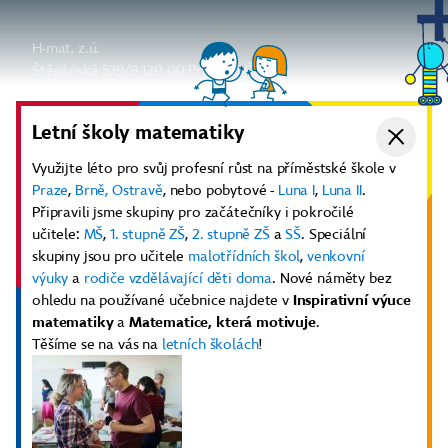
H-mat, z.ú.
Štěpánská 539/9 120 00 Praha 2, Česko
info@h-mat.cz
Ať už vám nic neunikne
Letní školy matematiky
Odebírat newsletter
Využijte léto pro svůj profesní růst na příměstské škole v
Praze
,
Brně,
Ostravě
, nebo pobytové -
Luna I
,
Luna II
.
Aktuality
Diskuze
Youtube kanál
Připravili jsme skupiny pro začátečníky i pokročilé
Další odkazy
učitele:
MŠ
,
1. stupně ZŠ
,
2. stupně ZŠ
a
SŠ
. Speciální
E-shop učebnic a pomůcek
skupiny jsou pro učitele
malotřídních škol
,
venkovní
Elektronické učebnice
výuky
a
rodiče vzdělávající děti doma
. Nové náměty bez
Informace pro lektory
ohledu na používané učebnice najdete v
Inspirativní výuce
Obchodní podmínky
matematiky
a
Matematice, která motivuje
.
GDPR
Těšíme se na vás na
letních školách
!