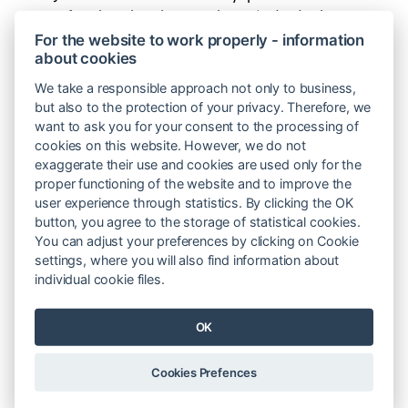
měsíců. Také jeho plnou realizaci (individuální i
skupinová kolegiální podpora, pedagogický rozvoj a
For the website to work properly - information
about cookies
sdílení včetně metodických výstupů) zasáhla
negativně opatření z jara 2020. Po dohodě s ŘO /
We take a responsible approach not only to business,
MŠMT byl projekt formou Rozhodnutí z června t.r.
but also to the protection of your privacy. Therefore, we
want to ask you for your consent to the processing of
prodloužen o 6 měsíců na dobu trvání projektu 54
cookies on this website. However, we do not
měsíců. Datum ukončení fyzické realizace projektu
exaggerate their use and cookies are used only for the
je tak nově 30. 6. 2021. Tato změna umožňuje
proper functioning of the website and to improve the
naplnit cíle a výstupy projektu a vychází vstříc
user experience through statistics. By clicking the OK
současnému zapojení pedagogů v projektu.
button, you agree to the storage of statistical cookies.
You can adjust your preferences by clicking on Cookie
Výhody pro zapojenou školu
settings, where you will also find information about
individual cookie files.
Je to šance. Možnost zapojit se do projektu, ve
kterém bude škola dostávat metodickou podporu
OK
jak v Hejného metodě tak i v metodice sdílení a
kolegiální podpory.
Cookies Prefences
Lucie Pastuchová