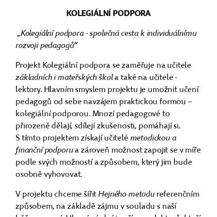
KOLEGIÁLNÍ PODPORA
„Kolegiální podpora - společná cesta k individuálnímu
rozvoji pedagogů“
Projekt Kolegiální podpora se zaměřuje na učitele
základních i mateřských škol
a také na učitele -
lektory. Hlavním smyslem projektu je umožnit učení
pedagogů od sebe navzájem praktickou formou –
kolegiální podporou. Mnozí pedagogové to
přirozeně dělají, sdílejí zkušenosti, pomáhají si.
S tímto projektem získají učitelé
metodickou a
finanční podporu
a zároveň možnost zapojit se v míře
podle svých možností a způsobem, který jim bude
osobně vyhovovat.
V projektu chceme šířit
Hejného metodu
referenčním
způsobem, na základě zájmu v souladu s naší