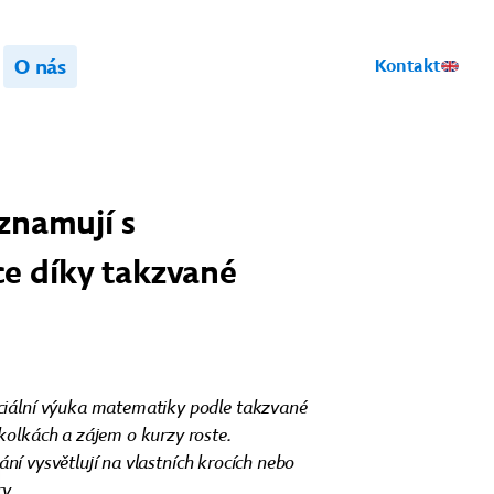
O nás
Kontakt
eznamují s
e díky takzvané
eciální výuka matematiky podle takzvané
kolkách a zájem o kurzy roste.
ítání vysvětlují na vlastních krocích nebo
y.