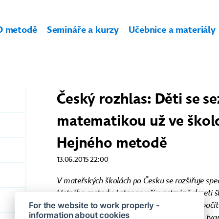
O metodě
Semináře a kurzy
Učebnice a materiály
Český rozhlas: Děti se s
matematikou už ve školc
Hejného metodě
13.06.2015 22:00
V mateřských školách po Česku se rozšiřuje sp
Hejného metody. Letos se učí v nejméně deseti š
Předškoláci se neučí číslice, ale učitelky jim poč
For the website to work properly -
information about cookies
šiškách v přírodě. Využívají se i geometrické tvar